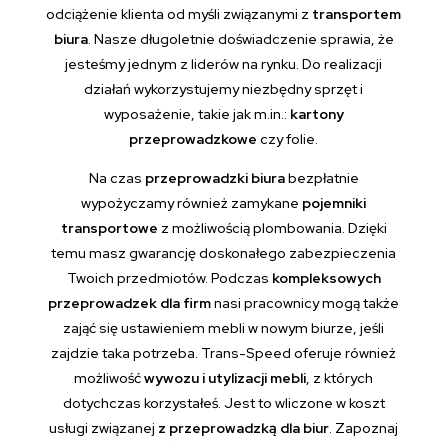
odciążenie klienta od myśli związanymi z
transportem
biura
. Nasze długoletnie doświadczenie sprawia, że
jesteśmy jednym z liderów na rynku. Do realizacji
działań wykorzystujemy niezbędny sprzęt i
wyposażenie, takie jak m.in.:
kartony
przeprowadzkowe
czy folie.
Na czas
przeprowadzki biura
bezpłatnie
wypożyczamy również zamykane
pojemniki
transportowe
z możliwością plombowania. Dzięki
temu masz gwarancję doskonałego zabezpieczenia
Twoich przedmiotów. Podczas
kompleksowych
przeprowadzek dla firm
nasi pracownicy mogą także
zająć się ustawieniem mebli w nowym biurze, jeśli
zajdzie taka potrzeba. Trans-Speed oferuje również
możliwość
wywozu i utylizacji mebli
, z których
dotychczas korzystałeś. Jest to wliczone w koszt
usługi związanej
z przeprowadzką dla biur
. Zapoznaj