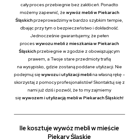
cały proces przebiegnie bez zakłóceń. Ponadto
możemy zapewnić, że
wywóz mebli w Piekarach
Śląskich
przeprowadzimy w bardzo szybkim tempie,
dbając przy tym o bezpieczeństwo i dokładność.
Jednocześnie gwarantujemy, że pełen
proces
wywozu mebli z mieszkania w Piekarach
Śląskich
przebiegnie w zgodzie z obowiązującym
prawem, a Twoje stare przedmioty trafią
na wysypisko, gdzie zostaną poddane utylizacji. Nie
podejmuj się
wywozu i utylizacji mebli
na własną rękę –
skorzystaj z pomocy profesjonalistów! Skontaktuj się z
nami już dziś i pozwól, że to my zajmiemy
się
wywozem i utylizacją mebli w Piekarach Śląskich!
Ile kosztuje wywóz mebli w mieście
Piekary Śląskie