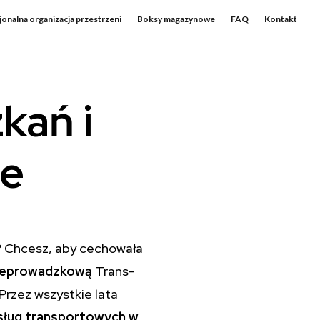
onalna organizacja przestrzeni
Boksy magazynowe
FAQ
Kontakt
kań i
ie
? Chcesz, aby cechowała
rzeprowadzkową
Trans-
 Przez wszystkie lata
sług transportowych w