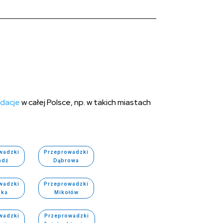
idacje
w całej Polsce, np. w takich miastach
wadzki
Przeprowadzki
adź
Dąbrowa
wadzki
Przeprowadzki
ska
Mikołów
wadzki
Przeprowadzki