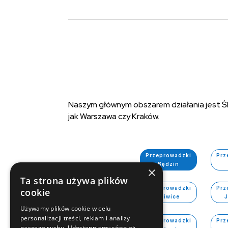
Naszym głównym obszarem działania jest Śl
jak Warszawa czy Kraków.
Przeprowadzki
Prz
Będzin
×
Ta strona używa plików
Przeprowadzki
Prz
cookie
Gliwice
Używamy plików cookie w celu
personalizacji treści, reklam i analizy
Przeprowadzki
Prz
naszego ruchu. Udostępniamy również