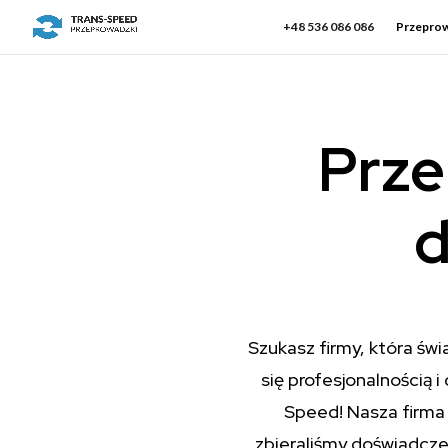
+48 536 086 086
Przeprow
Prze
d
Szukasz firmy, która św
się profesjonalnością
Speed! Nasza firma
zbieraliśmy doświadczen