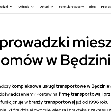
adzki
O firmie
Usługi
Formularz wyceny
Blog
Profesj
prowadzki miesz
omów w Będzin
iadczy
kompleksowe usługi transportowe w Będzinie
 i doświadczeniem? Postaw na
firmę transportową i p
 funkcjonuje w
branży transportowej
już od 1996 roku.
ie, które dzisiaj owocuje wiedzą i praktyką z zakresu
u