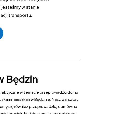
 jesteśmy w stanie
acji transportu.
w Będzin
ci praktyczne w temacie przeprowadzki domu
adzkami mieszkań w Będzinie. Nasz warsztat
jemy się również przeprowadzką domów na
nie od wielu lat i doskonale zna potrzeby