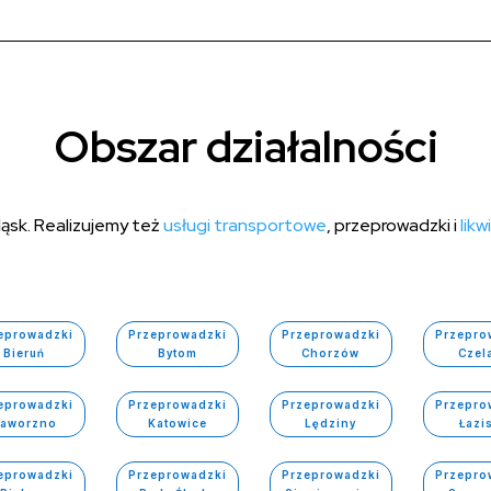
Obszar działalności
ąsk. Realizujemy też
usługi transportowe
, przeprowadzki i
likw
eprowadzki
Przeprowadzki
Przeprowadzki
Przepro
Bieruń
Bytom
Chorzów
Czel
eprowadzki
Przeprowadzki
Przeprowadzki
Przepro
Jaworzno
Katowice
Lędziny
Łazi
eprowadzki
Przeprowadzki
Przeprowadzki
Przepro