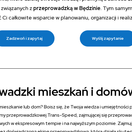
ch związanych z
przeprowadzką w Będzinie
. Tym samym
i całkowite wsparcie w planowaniu, organizacji i realiz
Zadzwoń i zapytaj
Wyślij zapytanie
wadzki mieszkań i domó
mieszkanie lub dom? Boisz się, że Twoja wiedza i umiejętnoś
firmy przeprowadzkowej Trans-Speed, zajmującej się przeprow
owych w ekspresowym tempie i na najwyższym poziomie. Zajmu
rzez doświadczoną ekipę przeprowadzkową, która działa skutecz