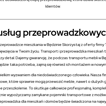
klientów.
 usług przeprowadzkowyc
przeprowadzce mieszkania w Będzinie Skorzystaj z oferty firm
zięcia w Twoim życiu. Transport i przeprowadzka mieszkań t
zy detal. Dajemy gwarancję, że podczas transportu mebli w 
 zajdzie taka potrzeba, zajmą się również ich montażem w nowy
ielkim wyzwaniem dla niedoświadczonego człowieka. Nasza f
owe, które sprawnie mogą przewozić meble, nawet o dużych 
ie przeszkolenie. To skutkuje całkowicie profesjonalną, ko
atnie wypożyczamy zamykane pojemniki transportowe z możliwo
eprowadzka dla mieszkań i domów będzie świadczona na najw