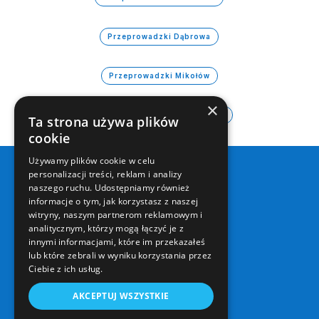
Przeprowadzki Dąbrowa
Przeprowadzki Mikołów
×
Przeprowadzki Świętochłowice
Ta strona używa plików
cookie
Używamy plików cookie w celu
personalizacji treści, reklam i analizy
Adres e-mail:
naszego ruchu. Udostępniamy również
kontakt@transspeed24.pl
informacje o tym, jak korzystasz z naszej
witryny, naszym partnerom reklamowym i
analitycznym, którzy mogą łączyć je z
innymi informacjami, które im przekazałeś
Numer telefonu:
lub które zebrali w wyniku korzystania przez
+48 536 086 086
Ciebie z ich usług.
AKCEPTUJ WSZYSTKIE