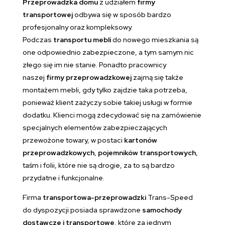
Przeprowadzka domu
z udziałem
firmy
transportowej
odbywa się w sposób bardzo
profesjonalny oraz kompleksowy.
Podczas
transportu mebli
do nowego mieszkania są
one odpowiednio zabezpieczone, a tym samym nic
złego się im nie stanie. Ponadto pracownicy
naszej
firmy przeprowadzkowej
zajmą się także
montażem mebli, gdy tylko zajdzie taka potrzeba,
ponieważ klient zażyczy sobie takiej usługi w formie
dodatku. Klienci mogą zdecydować się na zamówienie
specjalnych elementów zabezpieczających
przewożone towary, w postaci
kartonów
przeprowadzkowych
,
pojemników transportowych
,
taśm i folii, które nie są drogie, za to są bardzo
przydatne i funkcjonalne.
Firma
transportowa-przeprowadzki
Trans-Speed
do dyspozycji posiada sprawdzone
samochody
dostawcze i transportowe
, które za jednym