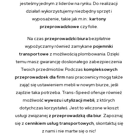
jesteśmy jednym z liderów na rynku. Do realizacji
działań wykorzystujemy niezbędny sprzęt i
wyposażenie, takie jak m.in.:
kartony
przeprowadzkowe
czy folie.
Na czas
przeprowadzki biura
bezpłatnie
wypożyczamy również zamykane
pojemniki
transportowe
z możliwością plombowania. Dzięki
temu masz gwarancję doskonałego zabezpieczenia
Twoich przedmiotów. Podczas
kompleksowych
przeprowadzek dla firm
nasi pracownicy mogą także
zająć się ustawieniem mebli w nowym biurze, jeśli
zajdzie taka potrzeba. Trans-Speed oferuje również
możliwość
wywozu i utylizacji mebli
, z których
dotychczas korzystałeś. Jest to wliczone w koszt
usługi związanej
z przeprowadzką dla biur
. Zapoznaj
się z
cennikiem usług transportowych
, skontaktuj się
z nami i nie martw się o nic!