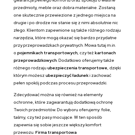
gwarancja pełnego komfortu oraz spokoju o własne
przedmioty, meble oraz dobra materialne. Zostaną
one skutecznie przewiezione z jednego miejsca na
drugie i po drodze nie stanie się z nimi absolutnie nic
złego. Klientom zapewnione są także różnego rodzaju
narzędzia, które mogą okazać się bardzo przydatne
przy przeprowadzkach prywatnych. Mowa tutaj m.in.
o
pojemnikach transportowych
, czy też
kartonach
przeprowadzkowych
. Dodatkowo oferujemy także
różnego rodzaju
ubezpieczenia transportowe
, dzięki
którym możesz
ubezpieczyć ładunek
i zachować
pełen spokój podczas procesu przeprowadzki.
Zdecydować można się również na elementy
ochronne, które zagwarantują dodatkową ochronę
Twoich przedmiotów. Do wyboru oferujemy: folie,
taśmy, czy też pasy mocujące. W ten sposób
zapewnia się sobie jeszcze większy komfort
przewozu.
Firma transportowa