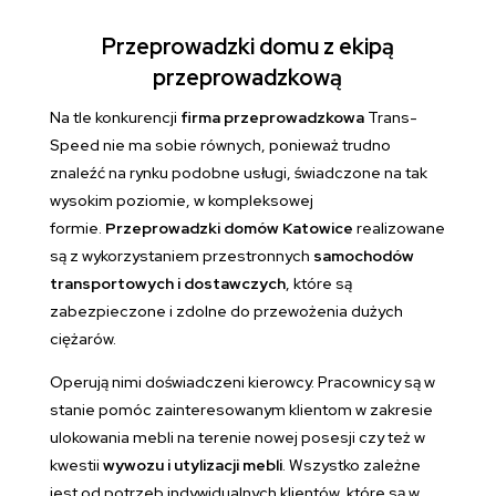
Przeprowadzki domu z ekipą
przeprowadzkową
Na tle konkurencji
firma przeprowadzkowa
Trans-
Speed nie ma sobie równych, ponieważ trudno
znaleźć na rynku podobne usługi, świadczone na tak
wysokim poziomie, w kompleksowej
formie.
Przeprowadzki domów Katowice
realizowane
są z wykorzystaniem przestronnych
samochodów
transportowych i dostawczych
, które są
zabezpieczone i zdolne do przewożenia dużych
ciężarów.
Operują nimi doświadczeni kierowcy. Pracownicy są w
stanie pomóc zainteresowanym klientom w zakresie
ulokowania mebli na terenie nowej posesji czy też w
kwestii
wywozu i utylizacji mebli
. Wszystko zależne
jest od potrzeb indywidualnych klientów, które są w