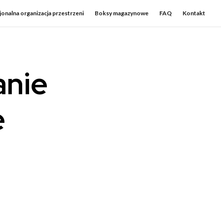
onalna organizacja przestrzeni
Boksy magazynowe
FAQ
Kontakt
anie
e