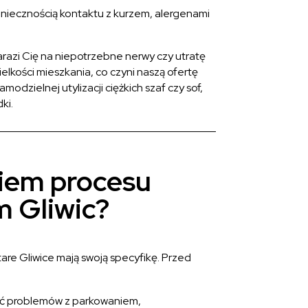
koniecznością kontaktu z kurzem, alergenami
razi Cię na niepotrzebne nerwy czy utratę
lkości mieszkania, co czyni naszą ofertę
zielnej utylizacji ciężkich szaf czy sof,
ki.
ciem procesu
m Gliwic?
tare Gliwice mają swoją specyfikę. Przed
nąć problemów z parkowaniem,