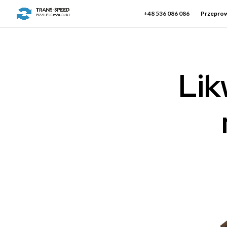
+48 536 086 086
Przeprow
Lik