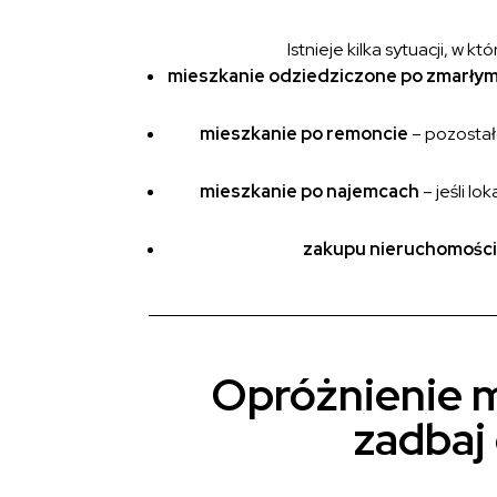
Istnieje kilka sytuacji, w
mieszkanie odziedziczone po zmarły
mieszkanie po remoncie
– pozostał
mieszkanie po najemcach
– jeśli l
zakupu nieruchomości
Opróżnienie m
zadbaj 