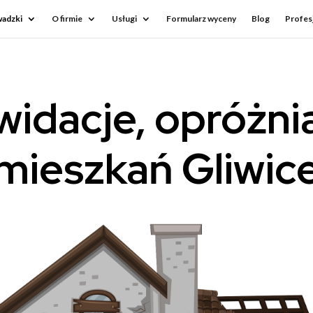
adzki
O firmie
Usługi
Formularz wyceny
Blog
Profesj
widacje, opróżni
mieszkań Gliwic