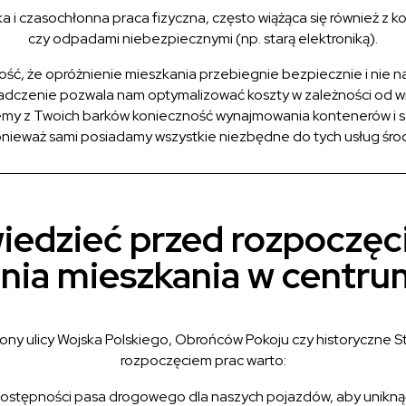
 i czasochłonna praca fizyczna, często wiążąca się również z 
czy odpadami niebezpiecznymi (np. starą elektroniką).
ć, że opróżnienie mieszkania przebiegnie bezpiecznie i nie na
dczenie pozwala nam optymalizować koszty w zależności od wie
emy z Twoich barków konieczność wynajmowania kontenerów i samod
nieważ sami posiadamy wszystkie niezbędne do tych usług środ
iedzieć przed rozpoczę
nia mieszkania w centru
ejony ulicy Wojska Polskiego, Obrońców Pokoju czy historyczne S
rozpoczęciem prac warto:
i dostępności pasa drogowego dla naszych pojazdów, aby unik