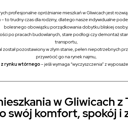
 których profesjonalne opróżnianie mieszkań w Gliwicach jest roz
m
– to trudny czas dla rodziny, dlatego nasze indywidualne podej
bolesnego obowiązku porządkowania dobytku bliskiej osoby
ości po pracach budowlanych, stare podłogi czy demontaż star
transportu,
okal został pozostawiony w złym stanie, pełen niepotrzebnych 
przywrócić go na rynek najmu,
 z rynku wtórnego
– jeśli wymaga “wyczyszczenia” z wyposażen
ieszkania w Gliwicach z
o swój komfort, spokój i