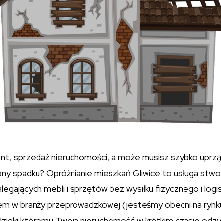
nt, sprzedaż nieruchomości, a może musisz szybko uprzą
ony spadku? Opróżnianie mieszkań Gliwice to usługa stwo
legających mebli i sprzętów bez wysiłku fizycznego i logi
em w branży przeprowadzkowej (jesteśmy obecni na rynku
dzięki któremu Twoja nieruchomość w krótkim czasie odzy