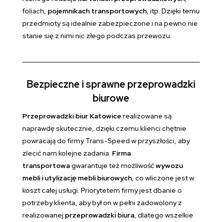
foliach,
pojemnikach transportowych
, itp. Dzięki temu
przedmioty są idealnie zabezpieczone i na pewno nie
stanie się z nimi nic złego podczas przewozu.
Bezpieczne i sprawne przeprowadzki
biurowe
Przeprowadzki biur Katowice
realizowane są
naprawdę skutecznie, dzięki czemu klienci chętnie
powracają do firmy Trans-Speed w przyszłości, aby
zlecić nam kolejne zadania.
Firma
transportowa
gwarantuje też możliwość
wywozu
mebli i utylizację mebli biurowych
, co wliczone jest w
koszt całej usługi. Priorytetem firmy jest dbanie o
potrzeby klienta, aby był on w pełni zadowolony z
realizowanej
przeprowadzki biura
, dlatego wszelkie