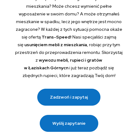
mieszkania? Może chcesz wymienić pełne
wyposażenie w swoim domu? A może otrzymałeś
mieszkanie w spadku, lecz jego wnętrze jest mocno
zagracone? W każdej z tych sytuacji pomocna okaże
się ofertą
Trans-Speed!
Nasi specjaliści zajmą
się
usunięciem mebli z mieszkania
, robiąc przy tym
przestrzeń do przeprowadzenia remontu. Skorzystaj
z
wywozu mebli, rupieci i gratów
w Łaziskach Górnycn
i już teraz pozbądź się
zbędnych rupieci, które zagradzają Twój dom!
Zadzwoń i zapytaj
Wyślij zapytanie