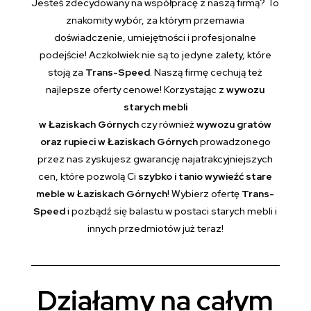
Jesteś zdecydowany na współpracę z naszą firmą? To
znakomity wybór, za którym przemawia
doświadczenie, umiejętności i profesjonalne
podejście! Aczkolwiek nie są to jedyne zalety, które
stoją za
Trans-Speed
. Naszą firmę cechują też
najlepsze oferty cenowe! Korzystając z
wywozu
starych mebli
w Łaziskach Górnych
czy również
wywozu gratów
oraz rupieci w Łaziskach Górnych
prowadzonego
przez nas zyskujesz gwarancję najatrakcyjniejszych
cen, które pozwolą Ci
szybko i tanio wywieźć stare
meble w Łaziskach Górnych
! Wybierz ofertę
Trans-
Speed
i pozbądź się balastu w postaci starych mebli i
innych przedmiotów już teraz!
Działamy na całym