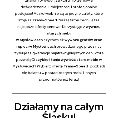
znakomity wybór, za którym przemawia
doświadczenie, umiejętności i profesjonalne
podejście! Aczkolwiek nie są to jedyne zalety, które
stoją za
Trans-Speed
. Naszą firmę cechują też
najlepsze oferty cenowe! Korzystając z
wywozu
starych mebli
w Mysłowicach
czy również
wywozu gratów oraz
rupieci w Mysłowicach
prowadzonego przez nas
zyskujesz gwarancję najatrakcyjniejszych cen, które
pozwolą Ci
szybko i tanio wywieźć stare meble w
Mysłowicach
! Wybierz ofertę
Trans-Speed
i pozbądź
się balastu w postaci starych mebli i innych
przedmiotów już teraz!
Działamy na całym
Śląsku!