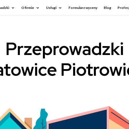
adzki
O firmie
Usługi
Formularz wyceny
Blog
Profesj
Przeprowadzki
atowice Piotrowi