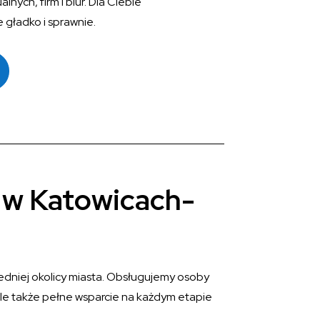
ych, firm i biur. Dla Ciebie
 gładko i sprawnie.
 w Katowicach-
siedniej okolicy miasta. Obsługujemy osoby
 ale także pełne wsparcie na każdym etapie