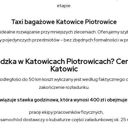
etapie.
Taxi bagażowe Katowice Piotrowice
dealne rozwiązanie przy mniejszych zleceniach. Oferujemy szyb
 pojedynczych przedmiotów – bez zbędnych formalności i w pr
adzka w Katowicach Piotrowicach? Cenn
Katowic
 odległości do 50 km koszt wyliczany jest według faktycznego c
zakończenie rozładunku.
iązuje stawka godzinowa, która wynosi 400 zł i obejmuje
pracę ekipy pracowników fizycznych,
samochód dostawczy o kubaturze części załadunkowej ok. 25 