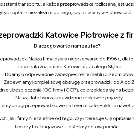
osztami transportu, a każda przeprowadzka rozliczana jest uczc
tych opłat – niezależnie od tego, czy działamy w Piotrowicach, 
rzeprowadzki Katowice Piotrowice z f
Dlaczego warto nam zaufać?
prowadzek. Nasza firma działa nieprzerwanie od 1996 r., dlate
doskonała znajomość Katowic oraz całego Śląska.
Dbamy o odpowiednie zabezpieczenie mebli i przedmiotów.
Zapewniamy kompleksową obsługę przeprowadzki od A do Z
ie ubezpieczenia (OC firmy i OCP), co przekłada się na bezp
Naszą flotę tworzą sprawdzone i pakowne pojazdy.
jemy usługi przeprowadzkowe na terenie całej Polski, a nawet z
, jak i firmy. Niezależnie od tego, czy interesuje Cię opróżnia
firm czy taxi bagażowe – jesteśmy gotowi pomóc.