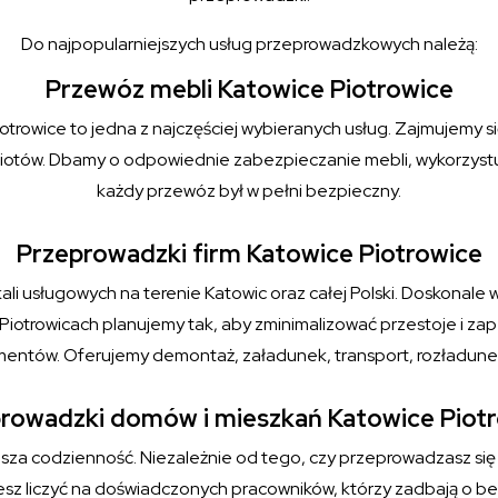
Do najpopularniejszych usług przeprowadzkowych należą:
Przewóz mebli Katowice Piotrowice
trowice to jedna z najczęściej wybieranych usług. Zajmujemy si
tów. Dbamy o odpowiednie zabezpieczanie mebli, wykorzystu
każdy przewóz był w pełni bezpieczny.
Przeprowadzki firm Katowice Piotrowice
kali usługowych na terenie Katowic oraz całej Polski. Doskonale wi
Piotrowicach planujemy tak, aby zminimalizować przestoje i 
ntów. Oferujemy demontaż, załadunek, transport, rozładunek 
rowadzki domów i mieszkań Katowice Piot
za codzienność. Niezależnie od tego, czy przeprowadzasz się
ożesz liczyć na doświadczonych pracowników, którzy zadbają o